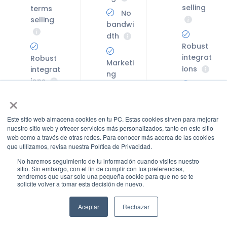
selling
terms
No
selling
bandwi
dth
Robust
integrat
Robust
Marketi
ions
integrat
ng
ions
One
tools
×
time
One
payme
time
Get
nt
payme
Este sitio web almacena cookies en tu PC. Estas cookies sirven para mejorar
nuestro sitio web y ofrecer servicios más personalizados, tanto en este sitio
started
nt
web como a través de otras redes. Para conocer más acerca de las cookies
Get
que utilizamos, revisa nuestra Política de Privacidad.
started
Get
No haremos seguimiento de tu información cuando visites nuestro
started
sitio. Sin embargo, con el fin de cumplir con tus preferencias,
tendremos que usar solo una pequeña cookie para que no se te
solicite volver a tomar esta decisión de nuevo.
Aceptar
Rechazar
ES