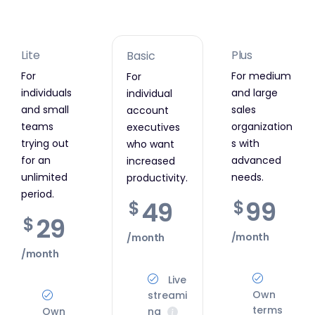
Lite
Plus
Basic
For
For medium
For
individuals
and large
individual
and small
sales
account
teams
organization
executives
trying out
s with
who want
for an
advanced
increased
unlimited
needs.
productivity.
period.
99
49
$
$
29
$
/month
/month
/month
Live
Own
streami
terms
Own
ng