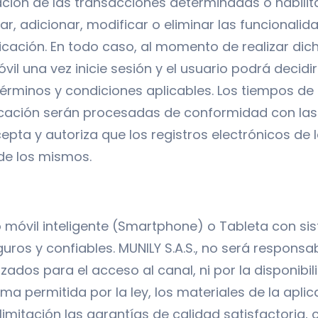
zación de las transacciones determinadas o habilit
izar, adicionar, modificar o eliminar las funcional
licación. En todo caso, al momento de realizar dic
il una vez inicie sesión y el usuario podrá decidi
érminos y condiciones aplicables. Los tiempos de
icación serán procesadas de conformidad con las 
cepta y autoriza que los registros electrónicos de
 de los mismos.
o móvil inteligente (Smartphone) o Tableta con si
ros y confiables. MUNILY S.A.S., no será responsa
ados para el acceso al canal, ni por la disponibili
rma permitida por la ley, los materiales de la apli
 limitación las garantías de calidad satisfactoria